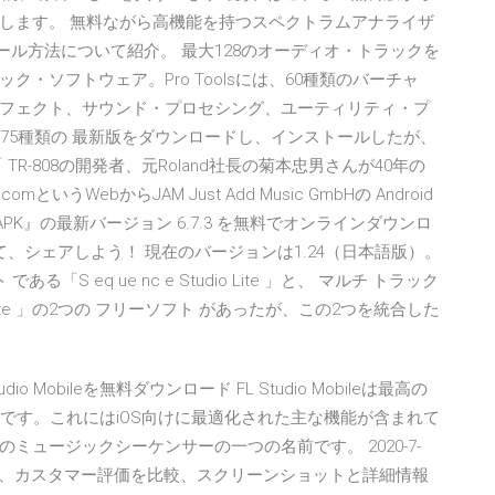
します。 無料ながら高機能を持つスペクトラムアナライザ
ストール方法について紹介。 最大128のオーディオ・トラックを
ック・ソフトウェア。Pro Toolsには、60種類のバーチャ
フェクト、サウンド・プロセシング、ユーティリティ・プ
び75種類の 最新版をダウンロードし、インストールしたが、
R-808の開発者、元Roland社長の菊本忠男さんが40年の
というWebからJAM Just Add Music GmbHの Android
キサーAPK』の最新バージョン 6.7.3 を無料でオンラインダウンロ
、シェアしよう！ 現在のバージョンは1.24（日本語版）。
である「S eq ue nc e Studio Lite 」と、 マルチ トラック
o Lite 」の2つの フリーソフト があったが、この2つを統合した
e FL Studio Mobileを無料ダウンロード FL Studio Mobileは最高の
ンです。これにはiOS向けに最適化された主な機能が含まれて
きる最高のミュージックシーケンサーの一つの名前です。 2020-7-
ューをチェック、カスタマー評価を比較、スクリーンショットと詳細情報