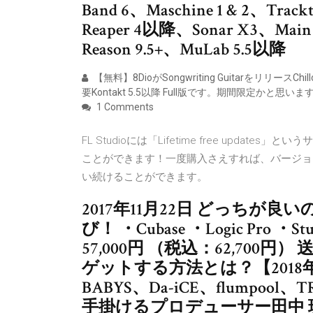
Band 6、Maschine 1 & 2、Trac
Reaper 4以降、Sonar X3、Main S
Reason 9.5+、MuLab 5.5以降
【無料】8DioがSongwriting GuitarをリリースCh
要Kontakt 5.5以降 Full版です。期間限定かと思い
1 Comments
FL Studioには「Lifetime free upd
ことができます！一度購入さえすれば、バージョ
い続けることができます。
2017年11月22日 どっちが
び！ ・Cubase ・Logic Pro ・Stud
57,000円 （税込：62,70
ゲットする方法とは？【2018年11
BABYS、Da-iCE、flumpool
手掛けるプロデューサー田中