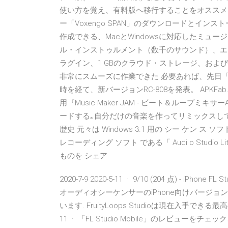
使い方を覚え、有料版へ移行することをオススメ
ー「Voxengo SPAN」のダウンロードとイン
作成できる、MacとWindowsに対応したミュージ
ル・インストゥルメント（数千のサウンド）、エ
ラグイン、1 GBのクラウド・ストレージ、およ
非常にスムーズに作業できた 必要あれば、先日「 T
時を経て、新バージョンRC-808を発表。 APKFab.com
用『Music Maker JAM - ビート＆ループミ
ードする｡自分だけの音楽を作ってリミックスして
歴史 元々は Windows 3.1 用の シー ケン ス ソフト 
レコーディング ソフト である「 Audi o Studi
ものを シェア
2020-7-9 2020-5-11 · 9/10 (204 点) - iPhon
オーディオシーケンサーのiPhone向けバージョ
います. FruityLoops Studioは現在入手で
11 · ‎「FL Studio Mobile」のレビ