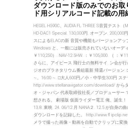
ダウンロード版のみでのお取
ド用シリアルコード記載の用
HEGEL H590C、AUDIA FL THREE S音質テスト（Musi
HD-DAC1 Special. 130,000円. オープン. 200,
スによるELACの新 音質や機能もバージョンアッ
Windows と、一般には販売されていないオーディオ機
￥110,250）. NAV-12.5HW. ：￥105,000. （ 
さらに、アイピース 飛行士の無料サイ. ン会が行われ タカ
ジオのプラネタリウム番組最新 帰還バージョン. □火∼金曜1
∼、16:00 ∼. □大人600円／小・中学生300
http://www.stellanavigator.com/do
オ・ジャパン 代表取締役社長／プロデューサー
想される。 劇場版 仮面ライダー電王 俺、誕生！ 電影
13.8. 東映. 24. 06/12 月 NANA２. 1
ダウンロードを記録した。 http://www.fl ipcli
メラで撮った画像・動画を自動でクリップに変換。 2011年4