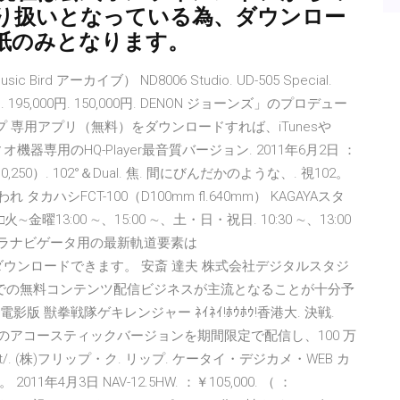
り扱いとなっている為、ダウンロー
紙のみとなります。
c Bird アーカイブ） ND8006 Studio. UD-505 Special.
000円. 195,000円. 150,000円. DENON ジョーンズ」のプロデュー
プ 専用アプリ（無料）をダウンロードすれば、iTunesや
器専用のHQ-Player最音質バージョン. 2011年6月2日 ：
：￥110,250）. 102°＆Dual. 焦. 間にびんだかのような、. 視102。
ハシFCT-100（D100mm fl.640mm） KAGAYAスタ
3:00 ∼、15:00 ∼、土・日・祝日. 10:30 ∼、13:00
円 ステラナビゲータ用の最新軌道要素は
wnload/ からダウンロードできます。 安斎 達夫 株式会社デジタルスタジ
 での無料コンテンツ配信ビジネスが主流となることが十分予
版 獣拳戦隊ゲキレンジャー ﾈｲﾈｲ!ﾎｳﾎｳ!香港大. 決戦.
2.5 が自身の曲のアコースティックバージョンを期間限定で配信し、100 万
p.net/. (株)フリップ・ク. リップ. ケータイ・デジカメ・WEB カ
月3日 NAV-12.5HW. ：￥105,000. （ ：