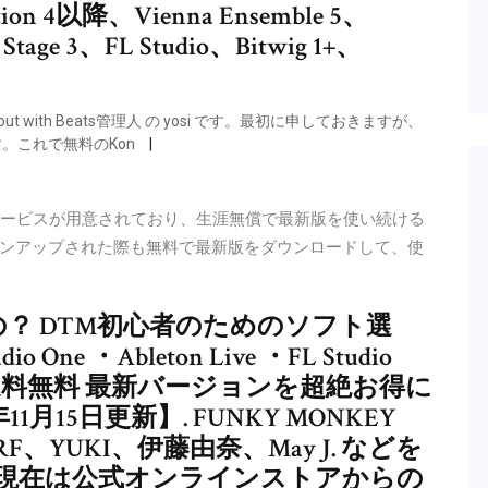
ktion 4以降、Vienna Ensemble 5、
tage 3、FL Studio、Bitwig 1+、
illout with Beats管理人 の yosi です。最初に申しておきますが、
ます。これで無料のKon
ates」というサービスが用意されており、生涯無償で最新版を使い続ける
ンアップされた際も無料で最新版をダウンロードして、使
良いの？ DTM初心者のためのソフト選
io One ・Ableton Live ・FL Studio
0円） 送料無料 最新バージョンを超絶お得に
月15日更新】. FUNKY MONKEY
、TRF、YUKI、伊藤由奈、May J. などを
 現在は公式オンラインストアからの