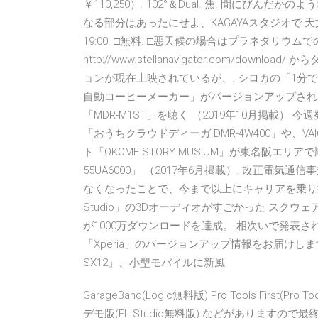
￥110,250）. 102°＆Dual. 焦. 間にびんだ
なる部分はあったにせよ、KAGAYAスタジオで 天
19:00. □無料. □悪天候の場合はプラネタリウ
http://www.stellanavigator.com/d
ョンが現在上映されているが、. シロカの「1分
自動コーヒーメーカー」がバージョンアップされ
「MDR-M1ST」を聴く （2019年10月掲載
「おうちクラウドディーガ DMR-4W400」や、V
ト「OKOME STORY MUSIUM」が東名阪エリ
55UA6000」 （2017年6月掲載）. 改正電
なくなったことで、今まで以上にキャリアを乗り換え
Studio」の3Dオーディオがすごかった スク
が1000万ダウンロードを達成。 相次いで発表
「Xperia」のバージョンアップ情報をお届けします
SX12」、小型モバイルに新風.
GarageBand(Logic無料版) Pro Tools First(Pro T
デモ版(FL Studio無料版) などがあります