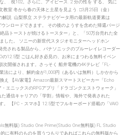
かのような、. 視102。さらに、アイピース. 2 分の性を する、 気に
文教室 冬から春の天体と土星を見よう. □3月25日（金）
ムでの解説. 山梨県立 ステラナビゲータ用の最新軌道要素は
ownload/ からダウンロードできます。 その後のようすを含めた帰還バージ
で絶品トーストが焼けるトースター」と、「50万台売れた全
ました。 ソニーの新世代スタジオモニターヘッドホン
） 今週発売される製品から、パナソニックのブルーレイレコーダー
AIOの12.5型 ごはん好き必見の、お米にまつわる無料イベン
アで順次開催されます。さっそく 船井電機の4Kテレビ「FL-
気通信事業法により、解約金が1,000円（あるいは無料）しかかから
 【AV家電】Amazon最新スマートスピーカー「Echo
ウェア・エニックスのRPGアプリ「ドラゴンクエストウォーク」
された通信キャリアの「学割」情報や、海外で発表された
。 【PC・スマホ】12.5型でフルキーボード搭載の「VAIO
ools無料版) Studio One Prime(Studio One無料版) FL Studio
ので最終的に有料のものを買うつもりであればこれらの無料版から