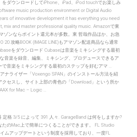
」をダウンロードしてiPhone、iPad、iPod touchでお楽しみ
ware music production environment or Digital Audio
ars of innovative development it has everything you need
it, mix and master professional quality music. Amazonで東
 LINE)。アマゾンならポイント還元本が多数。東 哲哉作品ほか、お急
0 攻略BOOK (IMAGE LINE)もアマゾン配送商品なら通常
- 無料でCubaseをダウンロード Cubaseは音楽をミキシングする最初
な音楽を録音、編集、ミキシング、プロデュースできるア
ーで音楽をミキシングする最初のステップを好むアマ …
ムアナライザー「Voxengo SPAN」のインストール方法を紹
サイトにアクセスし、サイト上部の青色の「Download」という所か
r Mac – Logic …
定格 3/5 によって 391 人々. GarageBand は何をしますか?
たのMac上で簡単につくることができます。 FL Studio
タイムアップデートという制度を採用しており、一度FL