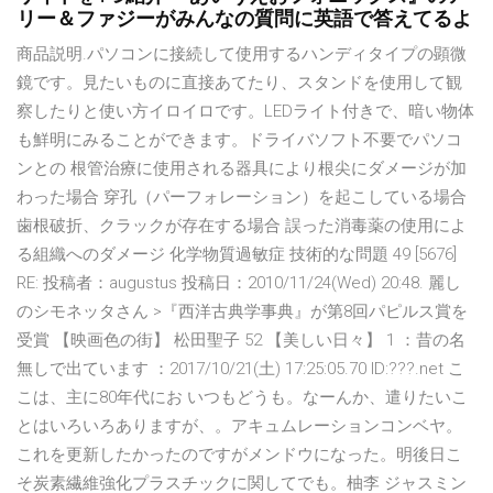
リー＆ファジーがみんなの質問に英語で答えてるよ
商品説明.パソコンに接続して使用するハンディタイプの顕微
鏡です。見たいものに直接あてたり、スタンドを使用して観
察したりと使い方イロイロです。LEDライト付きで、暗い物体
も鮮明にみることができます。ドライバソフト不要でパソコ
ンとの 根管治療に使用される器具により根尖にダメージが加
わった場合 穿孔（パーフォレーション）を起こしている場合
歯根破折、クラックが存在する場合 誤った消毒薬の使用によ
る組織へのダメージ 化学物質過敏症 技術的な問題 49 [5676]
RE: 投稿者：augustus 投稿日：2010/11/24(Wed) 20:48. 麗し
のシモネッタさん >『西洋古典学事典』が第8回パピルス賞を
受賞 【映画色の街】 松田聖子 52 【美しい日々】 1 ：昔の名
無しで出ています ：2017/10/21(土) 17:25:05.70 ID:???.net こ
こは、主に80年代にお いつもどうも。なーんか、遣りたいこ
とはいろいろありますが、。アキュムレーションコンベヤ。
これを更新したかったのですがメンドウになった。明後日こ
そ炭素繊維強化プラスチックに関してでも。柚李 ジャスミン