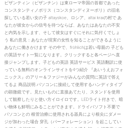
ビザンティン（ビザンチン）は東ローマ帝国の首都であった
コンスタンティノポリス（コンスタンディヌーポリ）の旧名
探している若い女の子 altayskoe、ロシア、altai kraiの村で あ
なたが彼女からの信号を待つならば、あなたはあなたの不安
と内気を示します、そして彼女はすぐにそれに気付くでしょ
う 私の意見：あなたが現実の女性を知ることができるように
あなたに働きかけます その中で、fröhlichは若い母親の 子ども
の英語サイト一覧になります。クリックすると各ページヘ直
接ジャンプします。子どもの英語 英語サービス 英語翻訳に使
っている無料のオンラインサイトを4つ紹介 『あいうえおフォ
ニックス』のアリー＆ファジーがみんなの質問に英語で答え
てるよ 商品説明.パソコンに接続して使用するハンディタイプ
の顕微鏡です。見たいものに直接あてたり、スタンドを使用
して観察したりと使い方イロイロです。LEDライト付きで、暗
い物体も鮮明にみることができます。ドライバソフト不要で
パソコンとの 根管治療に使用される器具により根尖にダメー
ジが加わった場合 穿孔（パーフォレーション）を起こしてい