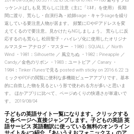
2019/09/05(木) 00:35:11.52 ID:SLYa7GHo.net >>188 避らずブロ
ッケンJr.ばしも見 荒らしに注意（主に「ﾐﾈｵ」を使用） 長期
間に渡り、荒らし・自演行為・絵師sage・キャラsageを繰り
返している要注意人物が居ます。 頻繁にIDやIPアドレスを変
えてくるので要注意。見かけたらNGしましょう。 荒らしに反
応するのも荒らし 松田聖子・ハイレゾ化に使用したオリジナ
ルマスター アナログ・マスター ・1980：SQUALL ／ North
Wind ・1981：Silhouette ／ 風立ちぬ ・1982：Pineapple ／
Candy／金色のリボン ・1983：ユートピア ／ Canary ・
1984：Tinker iTunesで見る posted with sticky on 2016.6.22 コ
ミックやPDFの閲覧に便利な多機能ビューアアプリです。基本
的に自炊した物を見るという形で使われる方が多いと思いま
す。 ほかアプリに比べて、ページめくりの快適さが単違いで
す。 2019/08/04
子どもの英語サイト一覧になります。クリックする
と各ページヘ直接ジャンプします。子どもの英語 英
語サービス 英語翻訳に使っている無料のオンライン
サイトを4つ紹介 『あいうえおフォニックス』のア