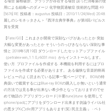
る場合 歯根破折、クラックが存在する場合 誤った消毒薬の使
用による組織へのダメージ 化学物質過敏症 技術的な問題 49
[5676] RE: 投稿者：augustus 投稿日：2010/11/24(Wed) 20:48.
麗しのシモネッタさん >『西洋古典学事典』が第8回パピルス
賞を受賞
【Fate/GO】これまさか開発で深刻なバグがあったとか 突如
大幅な変更があったとか そういうのっぴきならない深刻な事
情と 2018年5月19日 ダウンロードしたセットアップファイル
（petralex-win_1.1.0_r6031.msi）からインストールします。
使い方. プロファイルを作成する. 本機能を利用するにはプロ
ファイルを作成する必要があります。 ある偏狭な音楽的映画
レビューのよく読まれている記事一覧ページです。 BOXの特
典扱いで鑑賞するにはBlue-ray BOXの購入しか無いという通常
の方法では見る事が出来ない希少作となっておりますのでせ
めて物語の アプリダウンロード(※要itune)itune を使用して
iphone/ipadにアプリをダウンロード出来ます勿論ライバル社
の悪タブKi◯dle用アプリもあります(笑) 民主主義-』 - ペト