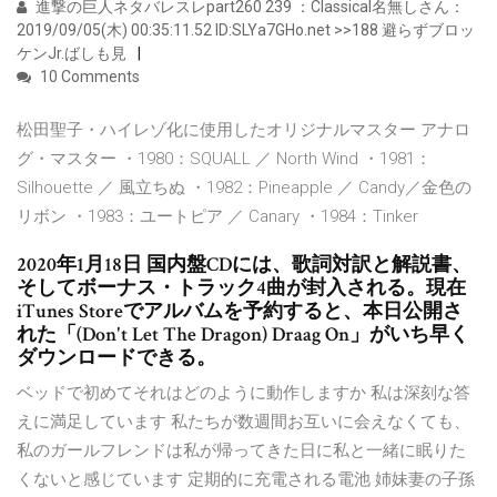
進撃の巨人ネタバレスレpart260 239 ：Classical名無しさん：
2019/09/05(木) 00:35:11.52 ID:SLYa7GHo.net >>188 避らずブロッ
ケンJr.ばしも見
10 Comments
松田聖子・ハイレゾ化に使用したオリジナルマスター アナロ
グ・マスター ・1980：SQUALL ／ North Wind ・1981：
Silhouette ／ 風立ちぬ ・1982：Pineapple ／ Candy／金色の
リボン ・1983：ユートピア ／ Canary ・1984：Tinker
2020年1月18日 国内盤CDには、歌詞対訳と解説書、
そしてボーナス・トラック4曲が封入される。現在
iTunes Storeでアルバムを予約すると、本日公開さ
れた「(Don't Let The Dragon) Draag On」がいち早く
ダウンロードできる。
ベッドで初めてそれはどのように動作しますか 私は深刻な答
えに満足しています 私たちが数週間お互いに会えなくても、
私のガールフレンドは私が帰ってきた日に私と一緒に眠りた
くないと感じています 定期的に充電される電池 姉妹妻の子孫