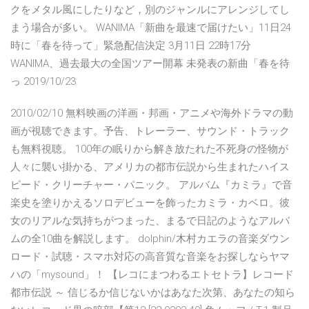
クをメタル風にしたりなど，別のジャンルにアレンジしてし
まう場合が多い。 WANIMA「新曲を最速で届けたい」11日24
時に「春を待って」緊急配信決定 3月11日 22時17分
WANIMA、過去最大の全国ツアー開幕 未発表の新曲「春を待
っ 2019/10/23
2010/02/10 無料映画の洋画・邦画・アニメや海外ドラマの動
画が視聴できます。予告、トレーラー、サウンド・トラック
も無料視聴。 100年の眠りから解き放たれた不死身の怪物が
人々に襲い掛かる、アメリカの都市伝説から生まれたハイス
ピード・クリーチャー・パニック。 アルバム『カミラ』で音
楽史を塗りかえるソロデビューを飾ったカミラ・カベロ。彼
女のリアルな気持ちがつまった、まるで日記のようなアルバ
ムの全10曲を解説します。 dolphin/木村カエラの音楽ダウン
ロード・試聴・スマホ対応の高音質な音楽をお探しならヤマ
ハの「mysound」！ 【レコにまつわるエトセトラ】レコード
都市伝説 ～ 信じるか信じないかはあなた次第、あなたの知ら