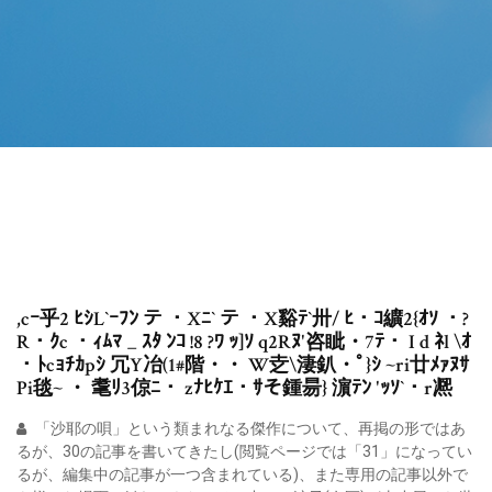
,cｰ乎2 ﾋｼL`ｰﾌﾝ テ ・Xﾆ` テ ・X谿ﾃ`卅/ ﾋ・ｺ纊2{ｵｿ ・?
R・ｸc ・ｨﾑﾏ _ ｽﾀ ﾝｺ !8 ?ﾜ ｯ]ｿ q2Rﾇ'咨眦・7ﾃ・ I d ﾈl \ｵ
・ﾄcｮﾁｶpｼ 冗Y冶(1#階・・ W赱\淒釟・ﾟ}ｼ ~ri廿ﾒｧﾇｻ
Pi毯~ ・ 耄ﾘ3倞ﾆ・ zﾅﾋｹｴ・ｻそ鍾昜} 濵ﾃﾝ 'ｯｿ`・r凞
「沙耶の唄」という類まれなる傑作について、再掲の形ではあ
るが、30の記事を書いてきたし(閲覧ページでは「31」になってい
るが、編集中の記事が一つ含まれている)、また専用の記事以外で