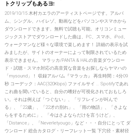
トクリップもあるヨ!
2019/10/15 木村カエラのアーティストページです。アルバ
ム、シングル、ハイレゾ、動画などをパソコンやスマホから
ダウンロードできます。無料で試聴も可能。オリコンミュー
ジックストアでダウンロードした曲は、PC、スマホ、iPod、
ウォークマンなど様々な環境で楽しめます！ 詳細の表示を試
みましたが、サイトのオーナーによって制限されているため
表示できません。 マラッカ/PANTA & HALの音楽ダウンロー
ド・試聴・スマホ対応の高音質な音楽をお探しならヤマハの
「mysound」！ 収録アルバム『マラッカ』 再生時間：4分09
秒 コーデック：AAC(320Kbps) ファイルサイ … Spotifyであれ
これ曲を聞いていると、自分の嗜好が可視化されておもしろ
い。それは例えば「つぐない」、「リフレインが叫んで
る」、「22歳」、「22才の別れ」、「雨の物語」、「さよな
らをするために」、「今はさよならだけを言うけど」、
「Distance」、「Neverletyougo」など・・・自分にとって ダ
ウンロード 総合カタログ・リーフレット一覧 下穴径・素材径