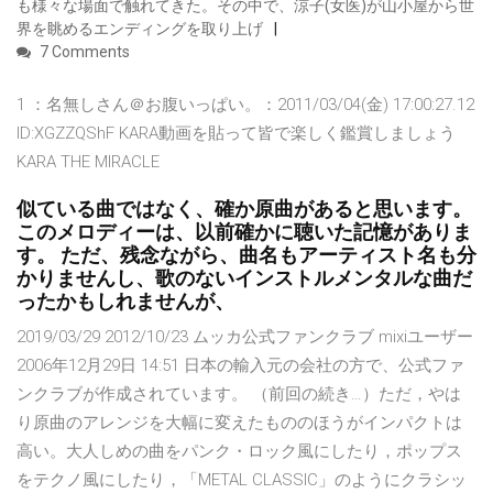
も様々な場面で触れてきた。その中で、涼子(女医)が山小屋から世
界を眺めるエンディングを取り上げ
7 Comments
1 ：名無しさん＠お腹いっぱい。：2011/03/04(金) 17:00:27.12
ID:XGZZQShF KARA動画を貼って皆で楽しく鑑賞しましょう
KARA THE MIRACLE
似ている曲ではなく、確か原曲があると思います。
このメロディーは、以前確かに聴いた記憶がありま
す。 ただ、残念ながら、曲名もアーティスト名も分
かりませんし、歌のないインストルメンタルな曲だ
ったかもしれませんが、
2019/03/29 2012/10/23 ムッカ公式ファンクラブ mixiユーザー
2006年12月29日 14:51 日本の輸入元の会社の方で、公式ファ
ンクラブが作成されています。 （前回の続き…）ただ，やは
り原曲のアレンジを大幅に変えたもののほうがインパクトは
高い。大人しめの曲をパンク・ロック風にしたり，ポップス
をテクノ風にしたり，「METAL CLASSIC」のようにクラシッ