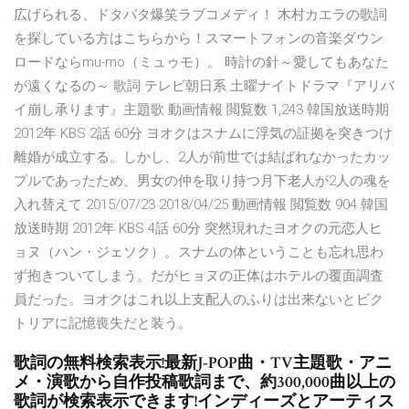
広げられる、ドタバタ爆笑ラブコメディ！ 木村カエラの歌詞
を探している方はこちらから！スマートフォンの音楽ダウン
ロードならmu-mo（ミュゥモ）。 時計の針～愛してもあなた
が遠くなるの～ 歌詞 テレビ朝日系 土曜ナイトドラマ『アリバ
イ崩し承ります』主題歌 動画情報 閲覧数 1,243 韓国放送時期
2012年 KBS 2話 60分 ヨオクはスナムに浮気の証拠を突きつけ
離婚が成立する。しかし、2人が前世では結ばれなかったカッ
プルであったため、男女の仲を取り持つ月下老人が2人の魂を
入れ替えて 2015/07/23 2018/04/25 動画情報 閲覧数 904 韓国
放送時期 2012年 KBS 4話 60分 突然現れたヨオクの元恋人ヒ
ョヌ（ハン・ジェソク）。スナムの体ということも忘れ思わ
ず抱きついてしまう。だがヒョヌの正体はホテルの覆面調査
員だった。ヨオクはこれ以上支配人のふりは出来ないとビク
トリアに記憶喪失だと装う。
歌詞の無料検索表示!最新J-POP曲・TV主題歌・アニ
メ・演歌から自作投稿歌詞まで、約300,000曲以上の
歌詞が検索表示できます!インディーズとアーティス