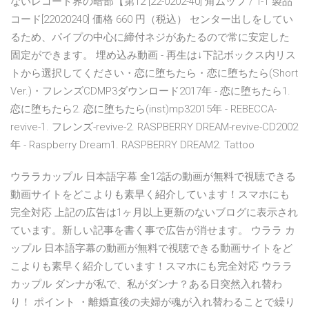
ないレコード界の暗部【第12 [22-0202-40] 角ムッフ / T-1 製品
コード[22020240] 価格 660 円（税込） センター出しをしてい
るため、パイプの中心に締付ネジがあたるので常に安定した
固定ができます。 埋め込み動画 - 再生は↓下記ボックス内リス
トから選択してください・恋に堕ちたら・恋に堕ちたら(Short
Ver.)・フレンズCDMP3ダウンロード2017年 - 恋に堕ちたら1.
恋に堕ちたら2. 恋に堕ちたら(inst)mp32015年 - REBECCA-
revive-1. フレンズ-revive-2. RASPBERRY DREAM-revive-CD2002
年 - Raspberry Dream1. RASPBERRY DREAM2. Tattoo
ウララカップル 日本語字幕 全12話の動画が無料で視聴できる
動画サイトをどこよりも素早く紹介しています！スマホにも
完全対応 上記の広告は1ヶ月以上更新のないブログに表示され
ています。新しい記事を書く事で広告が消せます。 ウララ カ
ップル 日本語字幕の動画が無料で視聴できる動画サイトをど
こよりも素早く紹介しています！スマホにも完全対応 ウララ
カップル ダンナが私で、私がダンナ？ある日突然入れ替わ
り！ ポイント ・離婚直後の夫婦が魂が入れ替わることで繰り