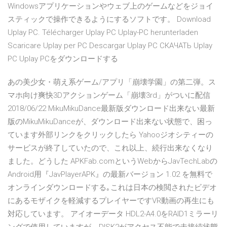
Windowsアプリケーションやウェブ上のゲームなどをジョイ
スティックで操作できるようにするソフトです。 Download
Uplay PC. Télécharger Uplay PC Uplay-PC herunterladen
Scaricare Uplay per PC Descargar Uplay PC СКАЧАТЬ Uplay
PC Uplay PCをダウンロードする
あの美少女・萌え系ゲーム/アプリ「崩壊学園」の第二弾。ス
マホ向け爽快3Dアクションゲーム「崩壊3rd」がついに配信
2018/06/22 MikuMikuDance最新版ダウンロード出来ない最新
版のMikuMikuDanceが、ダウンロード出来ない状態で、困っ
ています外部リンクをクリックしたら Yahooジオシティーの
サービスが終了していたので、これ以上、続行出来なくなり
ました。どうした APKFab.comというWebからJavTechLabの
Android用『JavPlayerAPK』の最新バージョン 1.02 を無料で
オンラインダウンロードする｡これは日本の検閲されたビデオ
にあるモザイクを軽減するプレイヤーですVR動画の再生にも
対応しています。 アイオーデータ HDL2-A4.0をRAID1ミラーリ