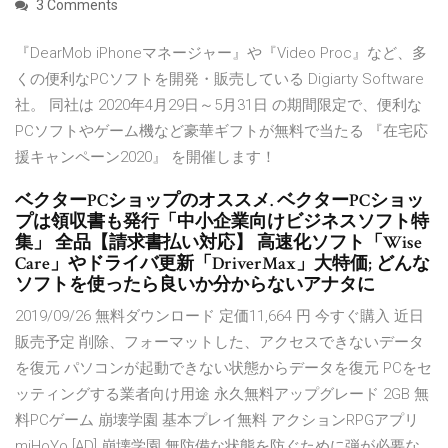
3 Comments
『DearMob iPhoneマネージャー』や『Video Proc』など、多
くの便利なPCソフトを開発・販売している Digiarty Software
社。 同社は 2020年4月29日～5月31日 の期間限定で、便利な
PCソフトやゲーム機など豪華ギフトが無料で当たる 『在宅応
援キャンペーン2020』 を開催します！
ベクターPCショップのオススメ. ベクターPCショッ
プは領収書も発行「中小企業向けビジネスソフト特
集」 全品【請求書払い対応】 高速化ソフト「Wise
Care」やドライバ更新「DriverMax」大特価; どんな
ソフトを使ったら良いか分からないアナタに
2019/09/26 無料ダウンロード 定価11,664 円 今すぐ購入 近日
販売予定 削除、フォーマットした、アクセスできないデータ
を復元 パソコンが起動できない状態からデータを復元 PCをセ
ッティングする業者向け用途 永久無料アップグレード 2GB 無
料PCゲーム 崩壊学園 基本プレイ無料 アクションRPGアプリ
miHoYo [AD] 崩壊学園 無防備な状態を防ぐために弾が必要な