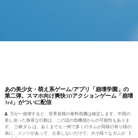
あの美少女・萌え系ゲーム/アプリ「崩壊学園」の
第二弾。スマホ向け爽快3Dアクションゲーム「崩壊
3rd」がついに配信
万が一崩壊すると、世界規模の食料危機は確定します、中国の
差し迫った無茶な行動は、この辺の危機感からの可能性もありま
す。 三峡ダム は、あくまでも一例で多くのダムが同様の有り様の
為に、メンツがあって、公表しないだけで、大小様々なダムが