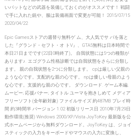
いバットなどの武器を装備しておくのがオススメです！ 戦闘
で手に入れた銃や、服は装備画面で変更が可能！ 2015/07/15
2020/04/22
Epic Gamesストアの週替り無料ゲ ム、大人気でサ バを落と
した『グランド・セフト・オ トV』、GTA5無料は日本時間で
本日21日までです(22日0時終了)。 自我状態には5つの種類が
あります♪. エゴグラム性格診断では自我状態をさらに分類し
ます。 親の自我状態を2つに分類します。 cpは厳しい父親の
ような心です。支配的な親の心です。 npは優しい母親のよう
な心です。支援的な親の心です。 ダウンロード. ゲーム本編;
ムービー; 応援バナー; タイトル ユーマを抱きしめて メディア
フリーソフト(全年齢対象) ファイルサイズ 約487MB プレイ時
間 約3時間半 バージョン 1.02 初版リリース日 2010年7月29日
動作環境(推奨) Windows 2000/XP/Vista JoyToKey 最新版を公
式ホームページから無料ダウンロード。JoyToKey は、ジョイ
スティックの入力をキーボードやマウスの入力に変換し、