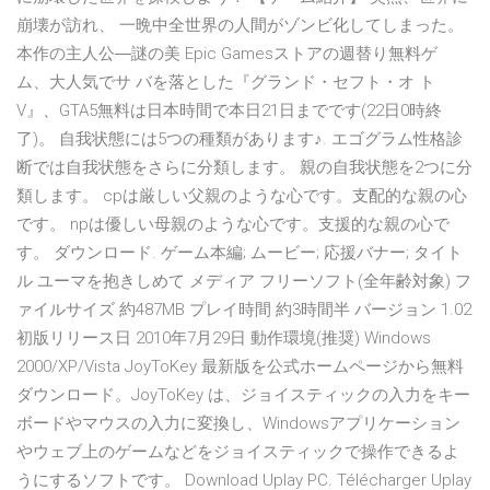
崩壊が訪れ、 一晩中全世界の人間がゾンビ化してしまった。
本作の主人公―謎の美 Epic Gamesストアの週替り無料ゲ
ム、大人気でサ バを落とした『グランド・セフト・オ ト
V』、GTA5無料は日本時間で本日21日までです(22日0時終
了)。 自我状態には5つの種類があります♪. エゴグラム性格診
断では自我状態をさらに分類します。 親の自我状態を2つに分
類します。 cpは厳しい父親のような心です。支配的な親の心
です。 npは優しい母親のような心です。支援的な親の心で
す。 ダウンロード. ゲーム本編; ムービー; 応援バナー; タイト
ル ユーマを抱きしめて メディア フリーソフト(全年齢対象) フ
ァイルサイズ 約487MB プレイ時間 約3時間半 バージョン 1.02
初版リリース日 2010年7月29日 動作環境(推奨) Windows
2000/XP/Vista JoyToKey 最新版を公式ホームページから無料
ダウンロード。JoyToKey は、ジョイスティックの入力をキー
ボードやマウスの入力に変換し、Windowsアプリケーション
やウェブ上のゲームなどをジョイスティックで操作できるよ
うにするソフトです。 Download Uplay PC. Télécharger Uplay