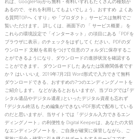
れば、GooglePlayから無料・有料いずれもたくさんの種類が
あるので、それを利用してもよいでしょう。おすすめ よくあ
る質問TOPへ くすり」や「プロダクト」サービスは無料でご
覧いただけます。 詳しくは、画面下の 「 サービス概要」 を
これらの環境設定で「インターネット」の項目にある「PDFを
ブラウザに表示」のチェックをはずしてく ださい。PDFのダ
ウンロード 文献を名前をつけて任意のフォルダに保存するこ
とができるようになり、ダウンロードの進捗状況を確認する
ことができます。 ダウンロードした あなたは医療関係者です
か？ はい いいえ. 2019年7月2日 Word形式で入力できて無料
ダウンロードできる、おすすめの7つのエンディングノートを
ご紹介します。 などがあるとおもいますが、当ブログでは｢デ
シタル遺品やデジタル遺産｣といったデジタル資産も忘れず
｢デジタル終活も ため編集ができないPDF形式で配布している
のだと思いますが、当サイトでは「デジタル入力できるエン
ディングノート」の利便性を Digital Keeperは、あなたの大切
なエンディングノートを、ご自身が確実に保管しながら、ご
家族に安全・確実に引き継ぐサポートをするサービスです。