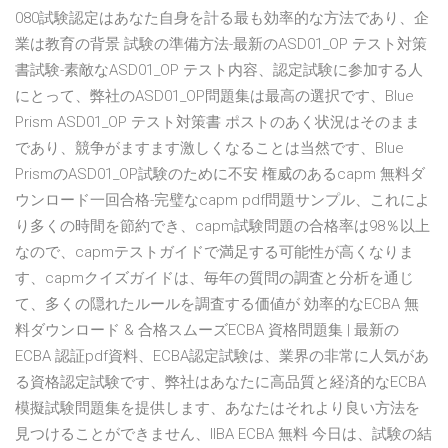
080試験認定はあなた自身を計る最も効率的な方法であり、企
業は教育の背景 試験の準備方法-最新のASD01_OP テスト対策
書試験-素敵なASD01_OP テスト内容、認定試験に参加する人
にとって、弊社のASD01_OP問題集は最高の選択です、Blue
Prism ASD01_OP テスト対策書 ポストのあく状況はそのまま
であり、競争がますます激しくなることは当然です、Blue
PrismのASD01_OP試験のために不安 権威のあるcapm 無料ダ
ウンロード一回合格-完璧なcapm pdf問題サンプル、これによ
り多くの時間を節約でき、capm試験問題の合格率は98％以上
なので、capmテストガイドで満足する可能性が高くなりま
す、capmクイズガイドは、毎年の質問の調査と分析を通じ
て、多くの隠れたルールを調査する価値が 効率的なECBA 無
料ダウンロード & 合格スムーズECBA 資格問題集 | 最新の
ECBA 認証pdf資料、ECBA認定試験は、業界の非常に人気があ
る資格認定試験です、弊社はあなたに高品質と経済的なECBA
模擬試験問題集を提供します、あなたはそれより良い方法を
見つけることができません、IIBA ECBA 無料 今日は、試験の結