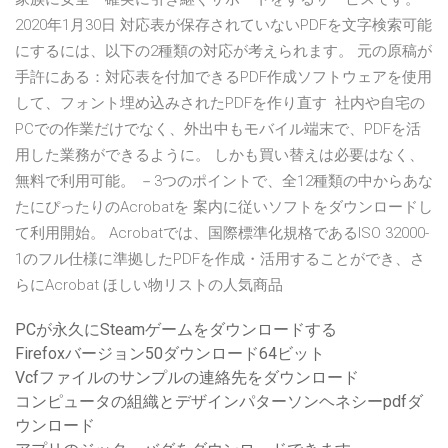
2020年1月30日 対応表が保存されていないPDFを文字検索可能
にするには、以下の2種類の対応が考えられます。 元の原稿が
手許にある：対応表を付加できるPDF作成ソフトウェアを使用
して、フォント埋め込みされたPDFを作り直す 社内や自宅の
PCでの作業だけでなく、外出中もモバイル端末で、PDFを活
用した業務ができるように。 しかも買い替えは必要はなく、
無料で利用可能。 －3つのポイントで、全12種類の中からあな
たにぴったりのAcrobatを 案内に従いソフトをダウンロードし
て利用開始。 Acrobatでは、国際標準化規格であるISO 32000-
1のフル仕様に準拠したPDFを作成・活用することができ、さ
らにAcrobat ほしい物リストの人気商品
PCが永久にSteamゲームをダウンロードする
Firefoxバージョン50ダウンロード64ビット
Vcfファイルのサンプルの連絡先をダウンロード
コンピュータの組織とデザインパターソンヘネシーpdfダ
ウンロード