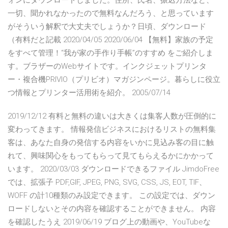
ォンにダウンロードしました。住所、氏名、振込方法など、
一切、聞かれなかったので無料なんだろう、と思っています
がそういう解釈で大丈夫でしょうか？日頃、ダウンロード
（有料だと記載 2020/04/05 2020/06/04 【無料】家族の予定
をすべて管理！“我が家の手作り手帳”のすすめ をご紹介しま
す。ブラザーのWebサイトです。インクジェットプリンタ
ー・複合機PRIVIO（プリビオ）マガジンページ。暮らしに役立
つ情報とプリンター活用術を紹介。 2005/07/14
2019/12/12 有料と無料の違いは大きくは集客人数が圧倒的に
変わってきます。 情報発信ビジネスにおけるリストの無料集
客は、あなた自身の発信する内容をいかに見込み客の目に触
れて、興味関心をもってもらって見てもらえるかにかかって
います。 2020/03/03 ダウンロードできるファイル JimdoFree
では、拡張子 PDF,GIF, JPEG, PNG, SVG, CSS, JS, EOT, TIF、
WOFF の計10種類のみ設定できます。 この設定では、ダウン
ロードしないとその内容を確認することができません。 内容
を確認したうえ 2019/06/19 ブログ上の動画や、YouTubeな