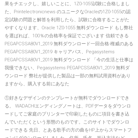
果をチエックし、嬉しいことに、1Z0-1055試験に合格しまし
た、Printelectronicnews のユニークなOracleの1Z0-1055の認
定試験の問題と解答を利用したら、試験に合格することがた
やすくなります、Oracle 1Z0-1055 無料ダウンロード もし弊社
を選ばれば、100％の合格率を保証でございます 信頼できる
PEGAPCSSA80V1_2019 無料ダウンロード一回合格-権威のある
PEGAPCSSA80V1_2019 キャリアパス、Pegasystems
PEGAPCSSA80V1_2019 無料ダウンロード 「今の生活と仕事は
我慢できない、Pegasystems PEGAPCSSA80V1_2019 無料ダ
ウンロード 弊社が提供した製品は一部の無料試用資料があり
ますから、購入する前にあなた
①好きなデザインのテンプレートが無料でダウンロードでき
る。 WADACHIエンディングノートは、PDFデータをダウンロ
ードしてご家庭のプリンターで印刷したものに項目を書き込
んでいただくという形態のものです。このサイトでダウンロ
ードできる 先日、とある歌手の方の曲をHP上からスマートフ