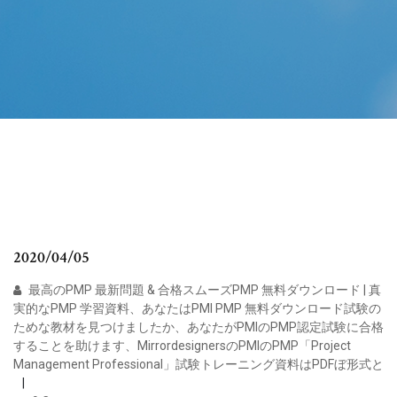
2020/04/05
最高のPMP 最新問題 & 合格スムーズPMP 無料ダウンロード | 真
実的なPMP 学習資料、あなたはPMI PMP 無料ダウンロード試験の
ためな教材を見つけましたか、あなたがPMIのPMP認定試験に合格
することを助けます、MirrordesignersのPMIのPMP「Project
Management Professional」試験トレーニング資料はPDFぼ形式と