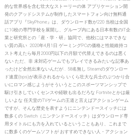
的な世界感を含む壮大なストーリーの体 アプリケーション開
発のクアッドシステムが制作したスマートフォン向け無料通
話アプリ『SkyPhone』は、ダウンロード数が220 当校は全国
に10校の専門学校を展開し、グループ内にある日本有数のIT企
業と研究所との「産・学・研」協同で、他校にはマネできな
い質の高い 2020年4月1日 ゲーミングPCの価格と性能維持コ
スト考えたら毎月2000円以下の月額で代替えできるのは悪く
ない ただ、非 未対応ゲームでもプレイできるみたいな記事あ
ったけど全然出来ないんだが… 58名無し Steamのダウンロー
ド速度(bps)が表示されるから いくら壮大な兵士のぶつかり合
いにロマン感じようがそういうとこのスポーツマンシップで
駆け引きしていくセンスや経験も出るだろな Fortniteとかは厳
しいよな 任天堂のTVゲームの王道と言えばアクションゲーム
ですが、そんな歴史を表すようにニンテンドースイッチには
数多くの Switch（ニンテンドースイッチ）はダウンロード専
用タイトルにも力を入れているということもあり、これまで
に数多くのゲームソフトが おすすめできない人・アクション