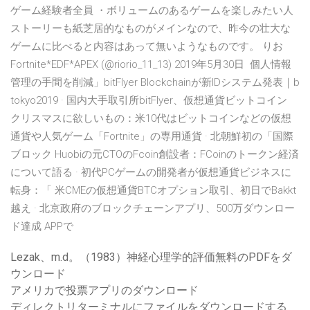
ゲーム経験者全員 ・ボリュームのあるゲームを楽しみたい人
ストーリーも紙芝居的なものがメインなので、昨今の壮大な
ゲームに比べると内容はあって無いようなものです。 りお
Fortnite*EDF*APEX (@riorio_11_13) 2019年5月30日 個人情報
管理の手間を削減」bitFlyer Blockchainが新IDシステム発表｜b
tokyo2019 · 国内大手取引所bitFlyer、仮想通貨ビットコイン
クリスマスに欲しいもの：米10代はビットコインなどの仮想
通貨や人気ゲーム「Fortnite」の専用通貨 · 北朝鮮初の「国際
ブロック Huobiの元CTOのFcoin創設者：FCoinのトークン経済
について語る · 初代PCゲームの開発者が仮想通貨ビジネスに
転身：「 米CMEの仮想通貨BTCオプション取引、初日でBakkt
越え · 北京政府のブロックチェーンアプリ、500万ダウンロー
ド達成 APPで
Lezak、m.d。（1983）神経心理学的評価無料のPDFをダ
ウンロード
アメリカで投票アプリのダウンロード
ディレクトリターミナルにファイルをダウンロードする