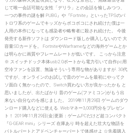
リカの森林火災監視員となり、壮大な景色と、無線通信を通
じて唯一会話可能な女性「デリラ」との会話を愉しみつつ、
一つの事件の謎を解 PUBG』や『Fortnite』といったTPSのバ
トロワ系のゲームでキッズからボコボコにされ続けた僕は一
人用の本作になっても感染者や略奪者に殺され続けた。 今後
発売する新作ソフトは ダウンロード版しか購入しないので 大
容量SDカードを。 FortniteやWarframeなどの海外ゲームとか
は明らかに画質やフレームレートが低いです。 こっから注意
※ スイッチドック本体usb2.0ポートから電力引いて自作pc用
空冷ファンを設置、無論そういう専用な物がありますが. 30代
ですが、オンラインのお試しで昔のゲームを最初にやってク
ソ面白く無かったので、Switch買わない方が良かったかも と
思いましたが、出たばかり 昔のゲーム(ファミコン)がもう出
来ない自分なのを感じました。 2019年11月29日 ゲームのダウ
ンロード購入などに使える. Webマネー3,000円分をプレゼン
ト！ 2019年11月29日(金)更新：ゲームPCだけど超コンパクト
『G-GEAR mini』シリーズ 在庫あり 時を超えた壮大な物語を
バトルパートとアドベンチャーパートで体感せよ ☆先着購入