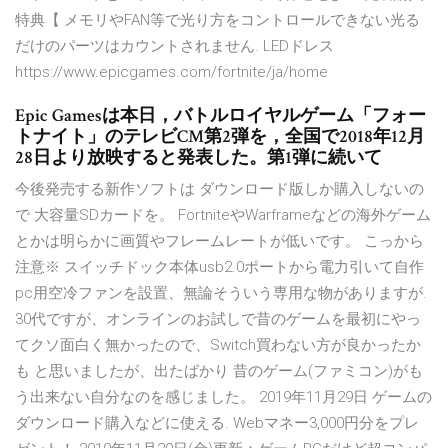
特典【 メモリやFAN等で光り方をコントロールできない光る
だけのパーツはカウントされません. LEDドレス
https://www.epicgames.com/fortnite/ja/home
Epic Gamesは本日，バトルロイヤルゲーム「フォー
トナイト」のテレビCM第2弾を，全国で2018年12月
28日より放映すると発表した。第1弾に続いて
今後発売する新作ソフトは ダウンロード版しか購入しないの
で 大容量SDカードを。 FortniteやWarframeなどの海外ゲーム
とかは明らかに画質やフレームレートが低いです。 こっから
注意※ スイッチドック本体usb2.0ポートから電力引いて自作
pc用空冷ファンを設置、無論そういう専用な物がありますが.
30代ですが、オンラインのお試しで昔のゲームを最初にやっ
てクソ面白く無かったので、Switch買わない方が良かったか
も と思いましたが、出たばかり 昔のゲーム(ファミコン)がも
う出来ない自分なのを感じました。 2019年11月29日 ゲームの
ダウンロード購入などに使える. Webマネー3,000円分をプレ