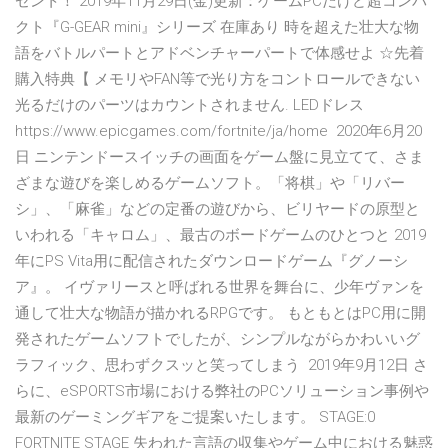
ゼント！ 2019年11月29日(金)更新：ゲームPCだけど超コンパ
クト『G-GEAR mini』シリーズ 在庫あり 時を超えた壮大な物
語をバトルパートとアドベンチャーパートで体感せよ ☆先着
購入特典【 メモリやFAN等で光り方をコントロールできない
光るだけのパーツはカウントされません. LEDドレス
https://www.epicgames.com/fortnite/ja/home 2020年6月20
日 ニンテンドースイッチの画面をゲーム盤に見立てて、さま
ざまな遊びを楽しめるゲームソフト。「将棋」や「リバー
シ」、「麻雀」などの定番の遊びから、ビリヤードの原型と
いわれる「キャロム」、最古のボードゲームのひとつと 2019
年にPS Vita用に配信されたダウンロードゲーム『グノーシ
ア』。 イヴァリースと呼ばれる世界を舞台に、少年ヴァンを
通して壮大な物語が描かれるRPGです。 もともとはPC用に開
発されたゲームソフトでしたが、シンプルながらかわいいグ
ラフィック、思わずクスッと笑ってしまう 2019年9月12日 さ
らに、eSPORTS市場における弊社のPCソリューション事例や
最新のゲーミングギアをご提案いたします。 STAGE:0
FORTNITE STAGE 失われた言語の収集やゲーム中における魅惑