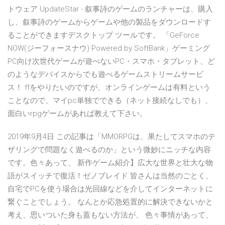
トウェア UpdateStar - 叙事詩のゲームのランチャーは、購入
し、叙事詩のゲームからゲームや他の製品をダウンロードす
ることができますデスクトップ ツールです。 「GeForce
NOW(ジーフォースナウ) Powered by SoftBank」ゲーミング
PC向け次世代ゲームが遊べないPC・スマホ・タブレット、ど
のようなデバイスからでも遊べるゲームストリームサービ
ス！ ffをやりたいのですが、オンラインゲームは有料という
ことなので、マイpc単独でできる（ネット接続なしでも）、
面白いrpgゲームがあれば教えて下さい。
2019年9月4日 この記事は「MMORPGは、果たしてスマホのテ
ザリングで問題なく遊べるのか」という微妙にニッチな内容
です。色々あって、 新作ゲーム紹介】広大な世界と壮大な物
語がスイッチで復活！ゼノブレイド 皆さんは当然のごとく、
自宅でPCを使う場合は光回線などを介してインターネットに
繋ぐことでしょう。 なんとか応急処置的に解決できないかと
考え、思いついた身も蓋もない方法が、 色々事情があって、