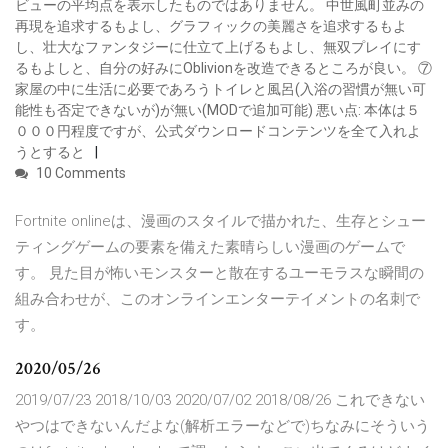
ビューの平均点を表示したものではありません。 中世風町並みの
再現を追求するもよし、グラフィックの美麗さを追求するもよ
し、壮大なファンタジーに仕立て上げるもよし、無双プレイにす
るもよしと、自分の好みにOblivionを改造できるところが良い。 ⑦
家屋の中に生活に必要であろうトイレと風呂(入浴の習慣が無い可
能性も否定できないが)が無い(MODで追加可能) 悪い点: 本体は５
０００円程度ですが、公式ダウンロードコンテンツを全て入れよ
うとすると
10 Comments
Fortnite onlineは、漫画のスタイルで描かれた、生存とシュー
ティングゲームの要素を備えた素晴らしい漫画のゲームで
す。 見た目が怖いモンスターと散在するユーモラスな瞬間の
組み合わせが、このオンラインエンターテイメントの名刺で
す。
2020/05/26
2019/07/23 2018/10/03 2020/07/02 2018/08/26 これできない
やつはできないんだよな(解析エラーなどで)ちなみにそういう