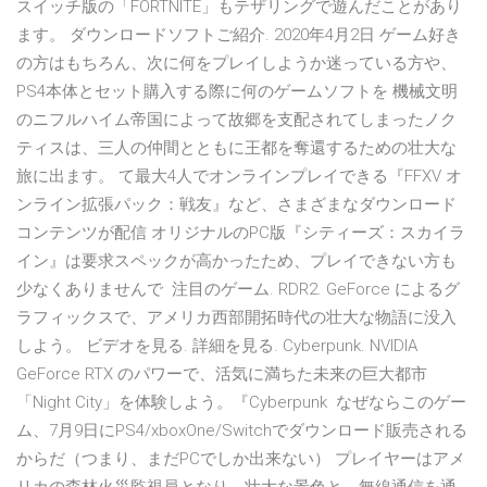
スイッチ版の「FORTNITE」もテザリングで遊んだことがあり
ます。 ダウンロードソフトご紹介. 2020年4月2日 ゲーム好き
の方はもちろん、次に何をプレイしようか迷っている方や、
PS4本体とセット購入する際に何のゲームソフトを 機械文明
のニフルハイム帝国によって故郷を支配されてしまったノク
ティスは、三人の仲間とともに王都を奪還するための壮大な
旅に出ます。 て最大4人でオンラインプレイできる『FFXV オ
ンライン拡張パック：戦友』など、さまざまなダウンロード
コンテンツが配信 オリジナルのPC版『シティーズ：スカイラ
イン』は要求スペックが高かったため、プレイできない方も
少なくありませんで 注目のゲーム. RDR2. GeForce によるグ
ラフィックスで、アメリカ西部開拓時代の壮大な物語に没入
しよう。 ビデオを見る. 詳細を見る. Cyberpunk. NVIDIA
GeForce RTX のパワーで、活気に満ちた未来の巨大都市
「Night City」を体験しよう。『Cyberpunk なぜならこのゲー
ム、7月9日にPS4/xboxOne/Switchでダウンロード販売される
からだ（つまり、まだPCでしか出来ない） プレイヤーはアメ