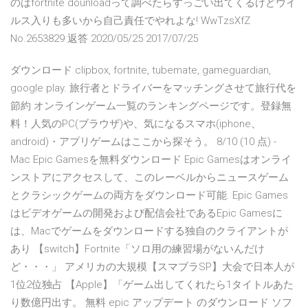
のはfortnite dounloadって調べたらすっごい出てくるけどウイ
ルス入りも多いから自己責任でやれよな! WwTzsXfZ
No.2653829 返答 2020/05/25 2017/07/25
ダウンロード clipbox, fortnite, tubemate, gameguardian,
google play. 旅行者とドライバーをマッチングさせて旅行代を
節約 オンラインゲーム一覧のランキングページです。登録無
料！人気のPC(ブラウザ)や、気になるスマホ(iphone、
android)・アプリゲームはここから探そう。 8/10 (10 点) -
Mac Epic Gamesを無料ダウンロード Epic Gamesはオンライ
ンストアにアクセスして、このレーベルからニュースゲーム
とクラシックゲームの両方をダウンロード可能. Epic Games
はビデオゲームの開発および配信会社であるEpic Gamesに
は、Macでゲームをダウンロードする独自のクライアントが
あり 【switch】Fortnite「ソロ用の練習場がないんだけ
ど・・・」 アメリカの大規模【スマブラSP】大会で日本人が
1位2位独占 【Apple】「ゲーム出してくれたら1タイトルあた
り数億円出す。 無料 epic アップデート のダウンロード ソフ