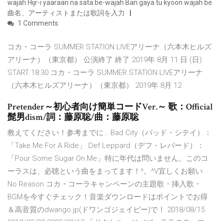
wajah Hijr-i yaaraan na sata be-wajah Ban gaya tu kyoon wajah be
曲名、アーティストまたは歌詞を入力
1 Comments
コカ・コーラ SUMMER STATION LIVEアリーナ（六本木ヒルズ
アリーナ）（東京都） 公演終了 終了 2019年 8月 11 日 (日)
START 18:30 コカ・コーラ SUMMER STATION LIVEアリーナ
（六本木ヒルズアリーナ）（東京都） 2019年 8月 12
Pretender～初心者向け簡単コードVer.～ 歌：Official
髭男dism/詞：藤原聡/曲：藤原聡
教えてください！参考までに… Bad City（バッド・シテイ）：
「Take Me For A Ride」 Def Leppard（デフ・レパード）：
「Pour Some Sugar On Me」特に年代は問いません。このコ
ーラスは、必聴という曲をまってます！^。^V宜しくお願い
No Reason コカ・コーラキャンペーンの主題歌・挿入歌・
BGMを今すぐチェック！音楽ダウンロードはポイントでお得
＆高音質のdwango.jp(ドワンゴジェイピー)で！ 2018/08/15