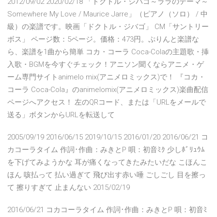
2012/09/02 2020/02/18 「ドクトル・ジバゴ～ララのテーマ～
Somewhere My Love / Maurice Jarre」（ピアノ（ソロ） / 中
級）の楽譜です。映画「ドクトル・ジバゴ」 CM「サントリー
ボス」 ページ数：5ページ。価格：473円。ぷりんと楽譜な
ら、楽譜を1曲から簡単 コカ・コーラ Coca-Colaの主題歌・挿
入歌・BGMを今すぐチェック！アニソン聞くならアニメ・ゲ
ーム専門サイトanimelo mix(アニメロミックス)で！ 『コカ・
コーラ Coca-Cola』のanimelomix(アニメロミックス)楽曲配信
ページへアクセス！ 左のQRコード、または「URLをメールで
送る」ボタンからURLを転送して
2005/09/19 2016/06/15 2019/10/15 2016/01/20 2016/06/21 コ
カコーラタイム 作詞･作曲：みきとP 唄：初音ﾐｸ 少しﾎﾞﾘｭｳﾑ
を下げてみようかな 耳が痛くなってきたみたいだな こほんこ
ほん 咳払って 払い過ぎて 飛び出す赤い唾 ごしごし 目を擦っ
て 擦りすぎて 止まんない 2015/02/19
2016/06/21 コカコーラタイム 作詞･作曲：みきとP 唄：初音ﾐ