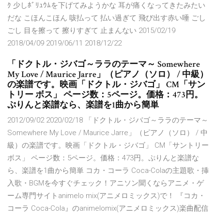
ｸ 少しﾎﾞﾘｭｳﾑを下げてみようかな 耳が痛くなってきたみたい
だな こほんこほん 咳払って 払い過ぎて 飛び出す赤い唾 ごし
ごし 目を擦って 擦りすぎて 止まんない 2015/02/19
2018/04/09 2019/06/11 2018/12/22
「ドクトル・ジバゴ～ララのテーマ～ Somewhere
My Love / Maurice Jarre」（ピアノ（ソロ） / 中級）
の楽譜です。映画「ドクトル・ジバゴ」 CM「サン
トリー ボス」 ページ数：5ページ。価格：473円。
ぷりんと楽譜なら、楽譜を1曲から簡単
2012/09/02 2020/02/18 「ドクトル・ジバゴ～ララのテーマ～
Somewhere My Love / Maurice Jarre」（ピアノ（ソロ） / 中
級）の楽譜です。映画「ドクトル・ジバゴ」 CM「サントリー
ボス」 ページ数：5ページ。価格：473円。ぷりんと楽譜な
ら、楽譜を1曲から簡単 コカ・コーラ Coca-Colaの主題歌・挿
入歌・BGMを今すぐチェック！アニソン聞くならアニメ・ゲ
ーム専門サイトanimelo mix(アニメロミックス)で！ 『コカ・
コーラ Coca-Cola』のanimelomix(アニメロミックス)楽曲配信